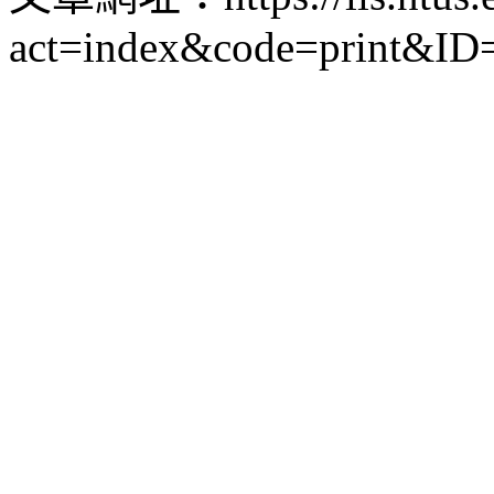
act=index&code=print&ID