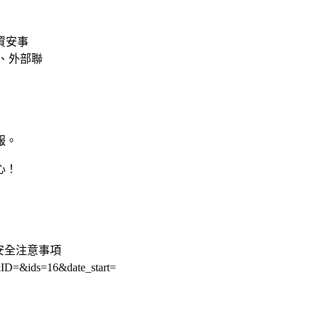
資安事
、外部聯
報。
心！
通安全注意事項
&ID=&ids=16&date_start=