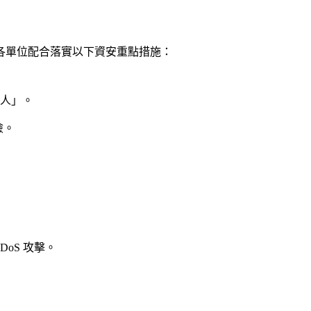
各單位配合落實以下資安重點措施：
人」。
險。
oS 攻擊。