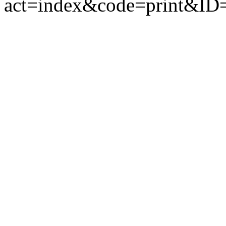
act=index&code=print&ID