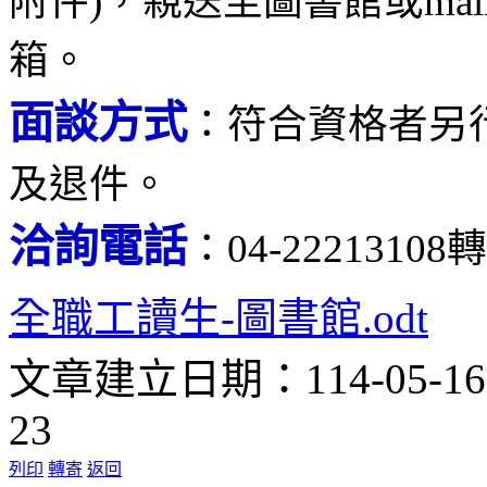
附件)，親送至圖書館或mail至sha
箱。
面談方式
：
符合資格者另
及退件
。
洽詢電話
：04-2221310
全職工讀生-圖書館.odt
文章建立日期：114-05-1
23
列印
轉寄
返回