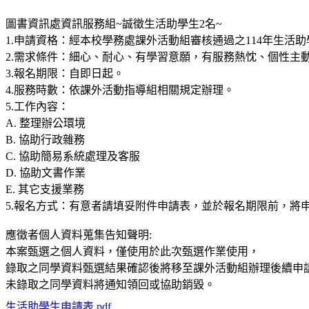
圖書資訊處資訊服務組~誠徵生活助學生2名~
1.申請資格：經本校學務處課外活動組審核通過之114年生活助
2.需求條件：細心、耐心、有學習意願，有服務熱忱、個性主
3.報名期限：自即日起。
4.服務時數：依課外活動指導組相關規定辦理。
5.工作內容：
A. 整理辦公環境
B. 協助行政雜務
C. 協助簡易系統處理及客服
D. 協助文書作業
E. 其它支援業務
5.報名方式：有意者請填妥附件申請表，並於報名期限前，將申請表送資訊服
應徵者個人資料蒐集告知聲明:
本案甄選之個人資料，僅使用於此次甄選作業使用，
錄取之同學資料甄選結果確認後將移至課外活動組辦理後續申
未錄取之同學資料將通知領回或協助銷毀。
生活助學生申請表.pdf