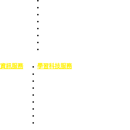
圖書資訊處
館藏資源
場地借用
館藏介紹
意見信箱
智財權專區
校外資源
博碩士論文
二手書平台
論文原創性比對
機構典藏(含原體育文獻資料庫)
資訊服務
學習科技服務
業務職掌
業務職掌
服務項目
服務項目
校園網路服務
數位學習平台
資訊系統服務
5F會議廳使用服務
網路服務申請
Google Workspace for Education服務
資訊服務申請
電腦教室使用服務
電腦設備預算專區
校園授權軟體
技術說明文件
ODF 政府文件標準格式