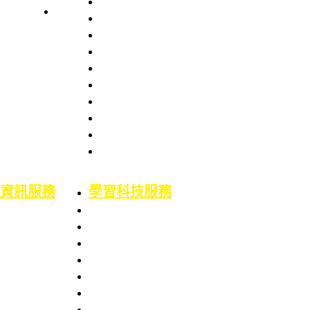
組織架構
服務項目
服務章則
處長室介紹
服務時間
圖書資訊處
館藏資源
場地借用
館藏介紹
意見信箱
智財權專區
校外資源
博碩士論文
二手書平台
論文原創性比對
機構典藏(含原體育文獻資料庫)
資訊服務
學習科技服務
業務職掌
業務職掌
服務項目
服務項目
校園網路服務
數位學習平台
資訊系統服務
5F會議廳使用服務
網路服務申請
Google Workspace for Education服務
資訊服務申請
電腦教室使用服務
電腦設備預算專區
校園授權軟體