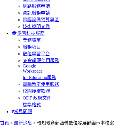
網路服務申請
資訊服務申請
電腦設備預算專區
技術說明文件
學習科技服務
業務職掌
服務項目
數位學習平台
5F會議廳使用服務
Google
Workspace
for Education服務
電腦教室使用服務
校園授權軟體
ODF 政府文件
標準格式
常見問題
:::
首頁
>
最新消息
> 轉知教育部函轉數位發展部函示本校案