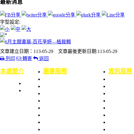
最新消息
字型設定:
文章建立日期：113-05-29 文章最後更新日期:113-05-29
列印
轉寄
返回
:::
本處簡介
圖書服務
資訊服務
本處簡史
業務職掌
業務職掌
館舍配置
組織架構
服務項目
服務項目
服務章則
處長室介紹
服務時間
校園網路服
圖書資訊處
館藏資源
資訊系統服
場地借用
館藏介紹
網路服務申
意見信箱
智財權專區
資訊服務申
校外資源
電腦設備預
博碩士論文
技術說明文