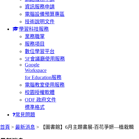
資訊服務申請
電腦設備預算專區
技術說明文件
學習科技服務
業務職掌
服務項目
數位學習平台
5F會議廳使用服務
Google
Workspace
for Education服務
電腦教室使用服務
校園授權軟體
ODF 政府文件
標準格式
常見問題
:::
首頁
>
最新消息
> 【圖書館】6月主題書展-百花爭妍—植栽輯