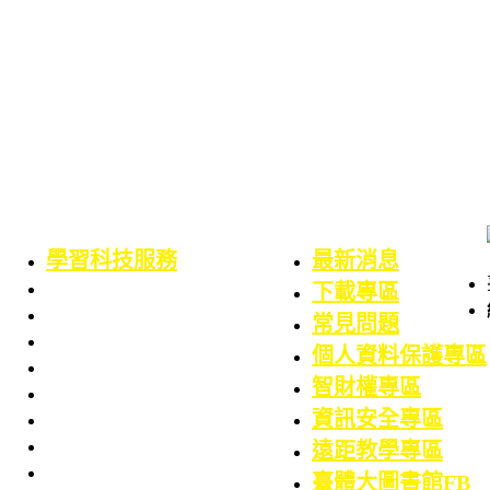
學習科技服務
最新消息
業務職掌
下載專區
服務項目
常見問題
務
數位學習平台
個人資料保護專區
務
5F會議廳使用服務
智財權專區
請
Google Workspace for Education服務
資訊安全專區
請
電腦教室使用服務
算專區
校園授權軟體
遠距教學專區
件
ODF 政府文件標準格式
臺體大圖書館FB