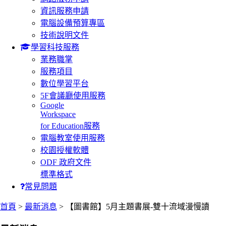
資訊服務申請
電腦設備預算專區
技術說明文件
學習科技服務
業務職掌
服務項目
數位學習平台
5F會議廳使用服務
Google
Workspace
for Education服務
電腦教室使用服務
校園授權軟體
ODF 政府文件
標準格式
常見問題
:::
首頁
>
最新消息
> 【圖書館】5月主題書展-雙十流域漫慢讀