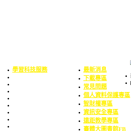
學習科技服務
最新消息
業務職掌
下載專區
服務項目
常見問題
務
數位學習平台
個人資料保護專區
務
5F會議廳使用服務
智財權專區
請
Google Workspace for Education服務
資訊安全專區
請
電腦教室使用服務
算專區
校園授權軟體
遠距教學專區
件
ODF 政府文件標準格式
臺體大圖書館FB