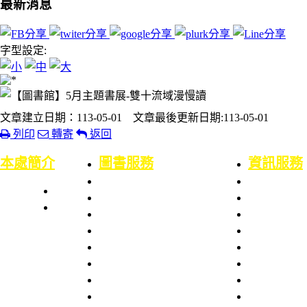
最新消息
字型設定:
文章建立日期：113-05-01 文章最後更新日期:113-05-01
列印
轉寄
返回
:::
本處簡介
圖書服務
資訊服務
本處簡史
業務職掌
業務職掌
館舍配置
組織架構
服務項目
服務項目
服務章則
處長室介紹
服務時間
校園網路服
圖書資訊處
館藏資源
資訊系統服
場地借用
館藏介紹
網路服務申
意見信箱
智財權專區
資訊服務申
校外資源
電腦設備預
博碩士論文
技術說明文