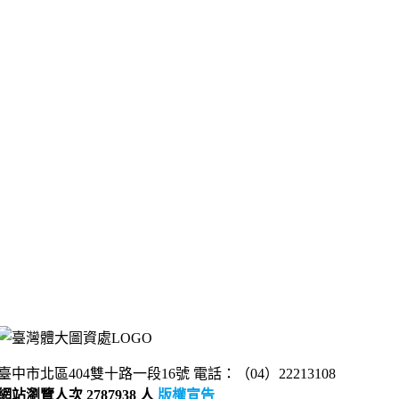
臺中市北區404雙十路一段16號 電話：（04）22213108
網站瀏覽人次 2787938 人
版權宣告