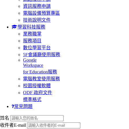
資訊服務申請
電腦設備預算專區
技術說明文件
學習科技服務
業務職掌
服務項目
數位學習平台
5F會議廳使用服務
Google
Workspace
for Education服務
電腦教室使用服務
校園授權軟體
ODF 政府文件
標準格式
常見問題
:::
姓名
收件者E-mail