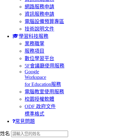
網路服務申請
資訊服務申請
電腦設備預算專區
技術說明文件
學習科技服務
業務職掌
服務項目
數位學習平台
5F會議廳使用服務
Google
Workspace
for Education服務
電腦教室使用服務
校園授權軟體
ODF 政府文件
標準格式
常見問題
:::
姓名