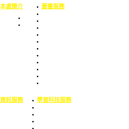
本處簡介
圖書服務
本處簡史
業務職掌
館舍配置
組織架構
服務項目
服務章則
處長室介紹
服務時間
圖書資訊處
館藏資源
場地借用
館藏介紹
意見信箱
智財權專區
校外資源
博碩士論文
二手書平台
論文原創性比對
機構典藏(含原體育文獻資料庫)
資訊服務
學習科技服務
業務職掌
業務職掌
服務項目
服務項目
校園網路服務
數位學習平台
資訊系統服務
5F會議廳使用服務