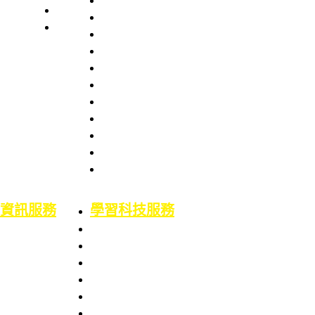
本處簡史
業務職掌
館舍配置
組織架構
服務項目
服務章則
處長室介紹
服務時間
圖書資訊處
館藏資源
場地借用
館藏介紹
意見信箱
智財權專區
校外資源
博碩士論文
二手書平台
論文原創性比對
機構典藏(含原體育文獻資料庫)
資訊服務
學習科技服務
業務職掌
業務職掌
服務項目
服務項目
校園網路服務
數位學習平台
資訊系統服務
5F會議廳使用服務
網路服務申請
Google Workspace for Education服務
資訊服務申請
電腦教室使用服務