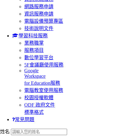
網路服務申請
資訊服務申請
電腦設備預算專區
技術說明文件
學習科技服務
業務職掌
服務項目
數位學習平台
5F會議廳使用服務
Google
Workspace
for Education服務
電腦教室使用服務
校園授權軟體
ODF 政府文件
標準格式
常見問題
:::
姓名