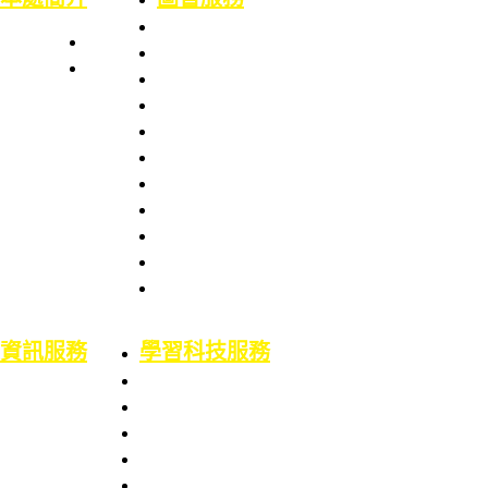
本處簡史
業務職掌
館舍配置
組織架構
服務項目
服務章則
處長室介紹
服務時間
圖書資訊處
館藏資源
場地借用
館藏介紹
意見信箱
智財權專區
校外資源
博碩士論文
二手書平台
論文原創性比對
機構典藏(含原體育文獻資料庫)
資訊服務
學習科技服務
業務職掌
業務職掌
服務項目
服務項目
校園網路服務
數位學習平台
資訊系統服務
5F會議廳使用服務
網路服務申請
Google Workspace for Education服務