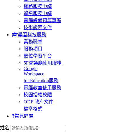
網路服務申請
資訊服務申請
電腦設備預算專區
技術說明文件
學習科技服務
業務職掌
服務項目
數位學習平台
5F會議廳使用服務
Google
Workspace
for Education服務
電腦教室使用服務
校園授權軟體
ODF 政府文件
標準格式
常見問題
:::
姓名