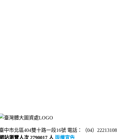
臺中市北區404雙十路一段16號 電話：（04）22213108
網站瀏覽人次 2790017 人
版權宣告