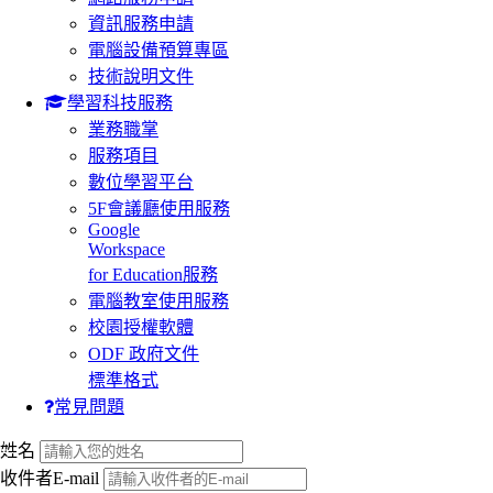
資訊服務申請
電腦設備預算專區
技術說明文件
學習科技服務
業務職掌
服務項目
數位學習平台
5F會議廳使用服務
Google
Workspace
for Education服務
電腦教室使用服務
校園授權軟體
ODF 政府文件
標準格式
常見問題
:::
姓名
收件者E-mail