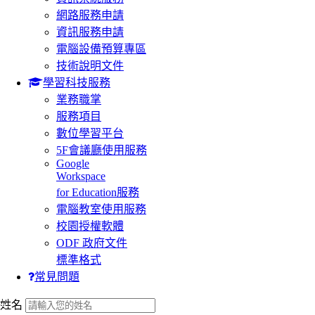
網路服務申請
資訊服務申請
電腦設備預算專區
技術說明文件
學習科技服務
業務職掌
服務項目
數位學習平台
5F會議廳使用服務
Google
Workspace
for Education服務
電腦教室使用服務
校園授權軟體
ODF 政府文件
標準格式
常見問題
:::
姓名