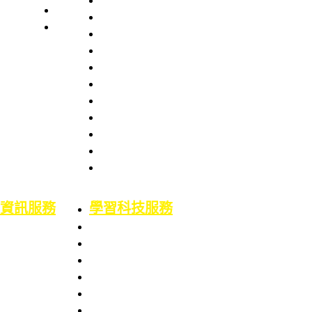
本處簡史
業務職掌
館舍配置
組織架構
服務項目
服務章則
處長室介紹
服務時間
圖書資訊處
館藏資源
場地借用
館藏介紹
意見信箱
智財權專區
校外資源
博碩士論文
二手書平台
論文原創性比對
機構典藏(含原體育文獻資料庫)
資訊服務
學習科技服務
業務職掌
業務職掌
服務項目
服務項目
校園網路服務
數位學習平台
資訊系統服務
5F會議廳使用服務
網路服務申請
Google Workspace for Education服務
資訊服務申請
電腦教室使用服務