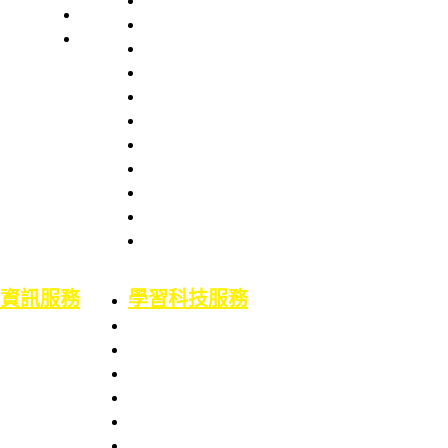
本處簡史
業務職掌
館舍配置
組織架構
服務項目
服務章則
處長室介紹
服務時間
圖書資訊處
館藏資源
場地借用
館藏介紹
意見信箱
智財權專區
校外資源
博碩士論文
二手書平台
論文原創性比對
機構典藏(含原體育文獻資料庫)
資訊服務
學習科技服務
業務職掌
業務職掌
服務項目
服務項目
校園網路服務
數位學習平台
資訊系統服務
5F會議廳使用服務
網路服務申請
Google Workspace for Education服務
資訊服務申請
電腦教室使用服務