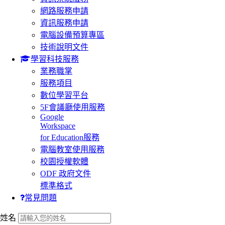
網路服務申請
資訊服務申請
電腦設備預算專區
技術說明文件
學習科技服務
業務職掌
服務項目
數位學習平台
5F會議廳使用服務
Google
Workspace
for Education服務
電腦教室使用服務
校園授權軟體
ODF 政府文件
標準格式
常見問題
:::
姓名