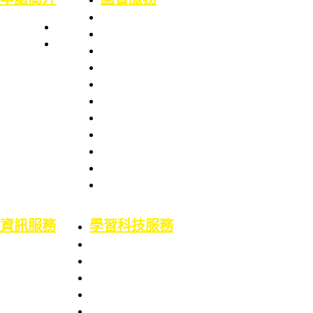
本處簡史
業務職掌
館舍配置
組織架構
服務項目
服務章則
處長室介紹
服務時間
圖書資訊處
館藏資源
場地借用
館藏介紹
意見信箱
智財權專區
校外資源
博碩士論文
二手書平台
論文原創性比對
機構典藏(含原體育文獻資料庫)
資訊服務
學習科技服務
業務職掌
業務職掌
服務項目
服務項目
校園網路服務
數位學習平台
資訊系統服務
5F會議廳使用服務
網路服務申請
Google Workspace for Education服務