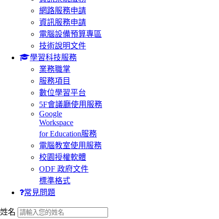
網路服務申請
資訊服務申請
電腦設備預算專區
技術說明文件
學習科技服務
業務職掌
服務項目
數位學習平台
5F會議廳使用服務
Google
Workspace
for Education服務
電腦教室使用服務
校園授權軟體
ODF 政府文件
標準格式
常見問題
:::
姓名