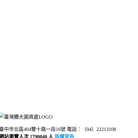
臺中市北區404雙十路一段16號 電話：（04）22213108
網站瀏覽人次 2790040 人
版權宣告