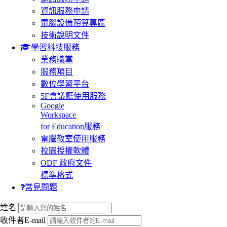
資訊服務申請
電腦設備預算專區
技術說明文件
學習科技服務
業務職掌
服務項目
數位學習平台
5F會議廳使用服務
Google
Workspace
for Education服務
電腦教室使用服務
校園授權軟體
ODF 政府文件
標準格式
常見問題
:::
姓名
收件者E-mail