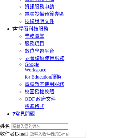
資訊服務申請
電腦設備預算專區
技術說明文件
學習科技服務
業務職掌
服務項目
數位學習平台
5F會議廳使用服務
Google
Workspace
for Education服務
電腦教室使用服務
校園授權軟體
ODF 政府文件
標準格式
常見問題
:::
姓名
收件者E-mail