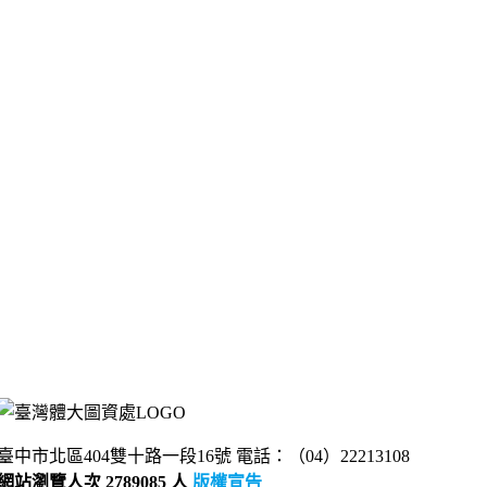
臺中市北區404雙十路一段16號 電話：（04）22213108
網站瀏覽人次 2789085 人
版權宣告