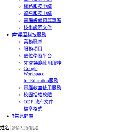
網路服務申請
資訊服務申請
電腦設備預算專區
技術說明文件
學習科技服務
業務職掌
服務項目
數位學習平台
5F會議廳使用服務
Google
Workspace
for Education服務
電腦教室使用服務
校園授權軟體
ODF 政府文件
標準格式
常見問題
:::
姓名