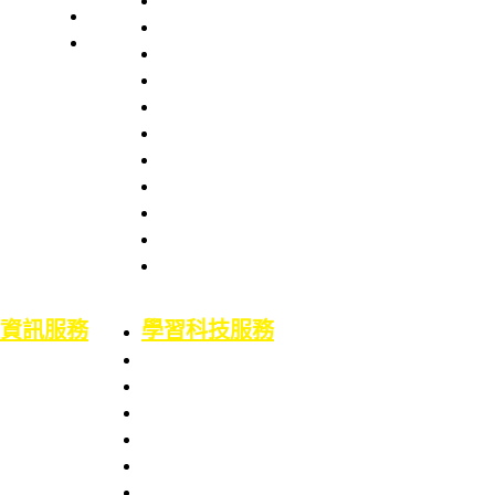
本處簡史
業務職掌
館舍配置
組織架構
服務項目
服務章則
處長室介紹
服務時間
圖書資訊處
館藏資源
場地借用
館藏介紹
意見信箱
智財權專區
校外資源
博碩士論文
二手書平台
論文原創性比對
機構典藏(含原體育文獻資料庫)
資訊服務
學習科技服務
業務職掌
業務職掌
服務項目
服務項目
校園網路服務
數位學習平台
資訊系統服務
5F會議廳使用服務
網路服務申請
Google Workspace for Education服務
資訊服務申請
電腦教室使用服務