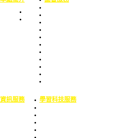
本處簡史
業務職掌
館舍配置
組織架構
服務項目
服務章則
處長室介紹
服務時間
圖書資訊處
館藏資源
場地借用
館藏介紹
意見信箱
智財權專區
校外資源
博碩士論文
二手書平台
論文原創性比對
機構典藏(含原體育文獻資料庫)
資訊服務
學習科技服務
業務職掌
業務職掌
服務項目
服務項目
校園網路服務
數位學習平台
資訊系統服務
5F會議廳使用服務
網路服務申請
Google Workspace for Education服務