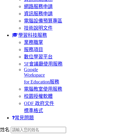
網路服務申請
資訊服務申請
電腦設備預算專區
技術說明文件
學習科技服務
業務職掌
服務項目
數位學習平台
5F會議廳使用服務
Google
Workspace
for Education服務
電腦教室使用服務
校園授權軟體
ODF 政府文件
標準格式
常見問題
:::
姓名