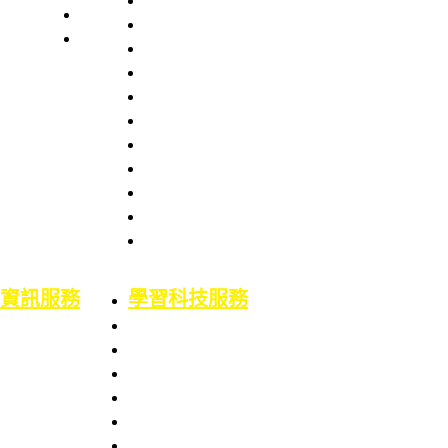
本處簡史
業務職掌
館舍配置
組織架構
服務項目
服務章則
處長室介紹
服務時間
圖書資訊處
館藏資源
場地借用
館藏介紹
意見信箱
智財權專區
校外資源
博碩士論文
二手書平台
論文原創性比對
機構典藏(含原體育文獻資料庫)
資訊服務
學習科技服務
業務職掌
業務職掌
服務項目
服務項目
校園網路服務
數位學習平台
資訊系統服務
5F會議廳使用服務
網路服務申請
Google Workspace for Education服務
資訊服務申請
電腦教室使用服務