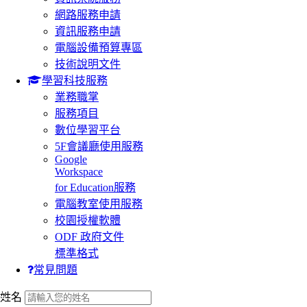
網路服務申請
資訊服務申請
電腦設備預算專區
技術說明文件
學習科技服務
業務職掌
服務項目
數位學習平台
5F會議廳使用服務
Google
Workspace
for Education服務
電腦教室使用服務
校園授權軟體
ODF 政府文件
標準格式
常見問題
:::
姓名