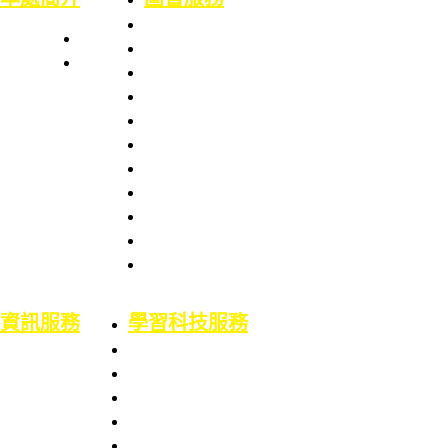
本處簡史
業務職掌
館舍配置
組織架構
服務項目
服務章則
處長室介紹
服務時間
圖書資訊處
館藏資源
場地借用
館藏介紹
意見信箱
智財權專區
校外資源
博碩士論文
二手書平台
論文原創性比對
機構典藏(含原體育文獻資料庫)
資訊服務
學習科技服務
業務職掌
業務職掌
服務項目
服務項目
校園網路服務
數位學習平台
資訊系統服務
5F會議廳使用服務
網路服務申請
Google Workspace for Education服務