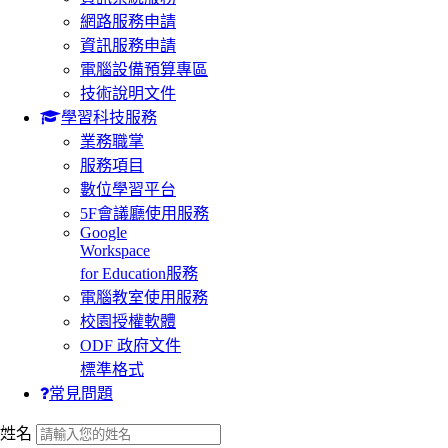
網路服務申請
資訊服務申請
電腦設備預算專區
技術說明文件
學習科技服務
業務職掌
服務項目
數位學習平台
5F會議廳使用服務
Google
Workspace
for Education服務
電腦教室使用服務
校園授權軟體
ODF 政府文件
標準格式
常見問題
:::
姓名