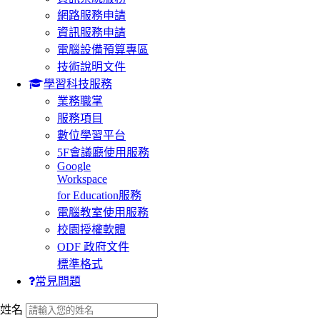
網路服務申請
資訊服務申請
電腦設備預算專區
技術說明文件
學習科技服務
業務職掌
服務項目
數位學習平台
5F會議廳使用服務
Google
Workspace
for Education服務
電腦教室使用服務
校園授權軟體
ODF 政府文件
標準格式
常見問題
:::
姓名