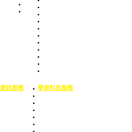
本處簡史
業務職掌
館舍配置
組織架構
服務項目
服務章則
處長室介紹
服務時間
圖書資訊處
館藏資源
場地借用
館藏介紹
意見信箱
智財權專區
校外資源
博碩士論文
二手書平台
論文原創性比對
機構典藏(含原體育文獻資料庫)
資訊服務
學習科技服務
業務職掌
業務職掌
服務項目
服務項目
校園網路服務
數位學習平台
資訊系統服務
5F會議廳使用服務
網路服務申請
Google Workspace for Education服務
資訊服務申請
電腦教室使用服務