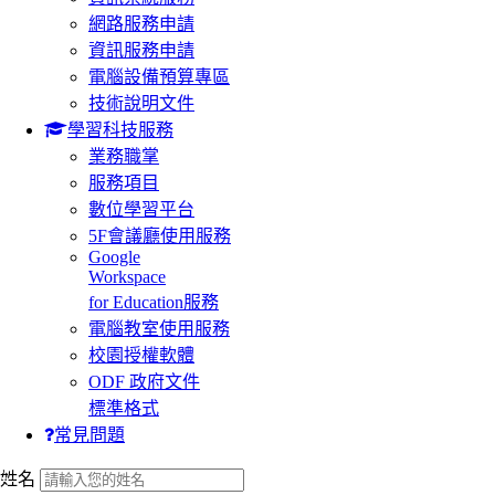
網路服務申請
資訊服務申請
電腦設備預算專區
技術說明文件
學習科技服務
業務職掌
服務項目
數位學習平台
5F會議廳使用服務
Google
Workspace
for Education服務
電腦教室使用服務
校園授權軟體
ODF 政府文件
標準格式
常見問題
:::
姓名