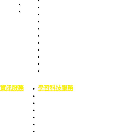
本處簡史
業務職掌
館舍配置
組織架構
服務項目
服務章則
處長室介紹
服務時間
圖書資訊處
館藏資源
場地借用
館藏介紹
意見信箱
智財權專區
校外資源
博碩士論文
二手書平台
論文原創性比對
機構典藏(含原體育文獻資料庫)
資訊服務
學習科技服務
業務職掌
業務職掌
服務項目
服務項目
校園網路服務
數位學習平台
資訊系統服務
5F會議廳使用服務
網路服務申請
Google Workspace for Education服務
資訊服務申請
電腦教室使用服務