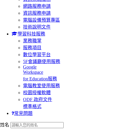
網路服務申請
資訊服務申請
電腦設備預算專區
技術說明文件
學習科技服務
業務職掌
服務項目
數位學習平台
5F會議廳使用服務
Google
Workspace
for Education服務
電腦教室使用服務
校園授權軟體
ODF 政府文件
標準格式
常見問題
:::
姓名