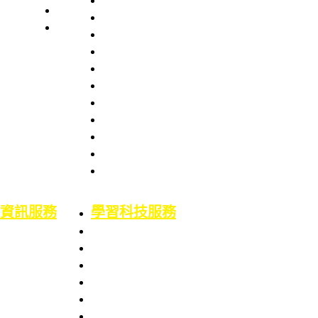
本處簡史
業務職掌
館舍配置
組織架構
服務項目
服務章則
處長室介紹
服務時間
圖書資訊處
館藏資源
場地借用
館藏介紹
意見信箱
智財權專區
校外資源
博碩士論文
二手書平台
論文原創性比對
機構典藏(含原體育文獻資料庫)
資訊服務
學習科技服務
業務職掌
業務職掌
服務項目
服務項目
校園網路服務
數位學習平台
資訊系統服務
5F會議廳使用服務
網路服務申請
Google Workspace for Education服務
資訊服務申請
電腦教室使用服務