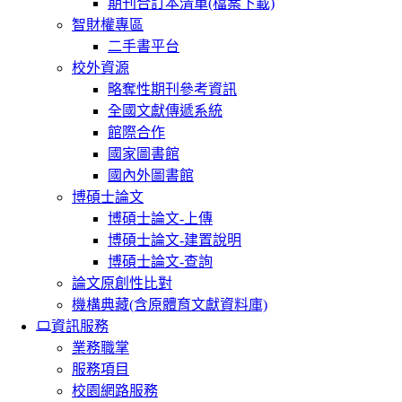
期刊合訂本清單(檔案下載)
智財權專區
二手書平台
校外資源
略奪性期刊參考資訊
全國文獻傳遞系統
館際合作
國家圖書館
國內外圖書館
博碩士論文
博碩士論文-上傳
博碩士論文-建置說明
博碩士論文-查詢
論文原創性比對
機構典藏(含原體育文獻資料庫)
資訊服務
業務職掌
服務項目
校園網路服務